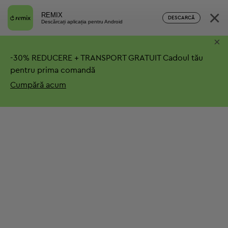
×
REMIX
DESCARCĂ
Descărcați aplicația pentru Android
×
-
30%
REDUCERE + TRANSPORT GRATUIT
Cadoul tău
pentru prima comandă
Cumpără acum