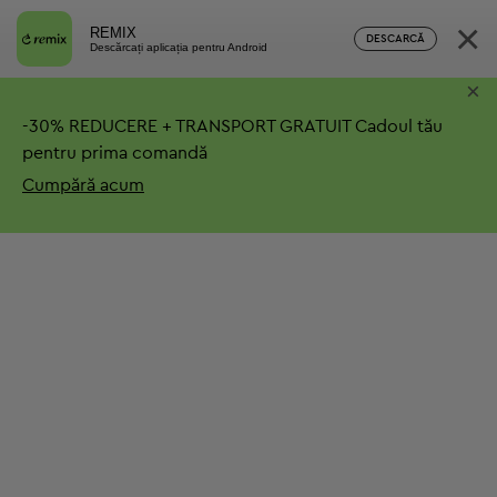
×
REMIX
DESCARCĂ
Descărcați aplicația pentru Android
×
-
30%
REDUCERE + TRANSPORT GRATUIT
Cadoul tău
pentru prima comandă
Cumpără acum