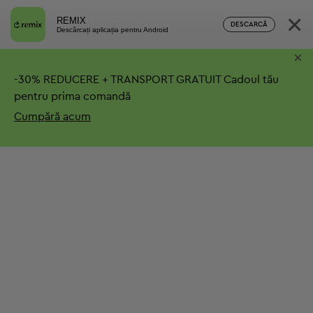
×
REMIX
DESCARCĂ
Descărcați aplicația pentru Android
×
-
30%
REDUCERE + TRANSPORT GRATUIT
Cadoul tău
pentru prima comandă
Cumpără acum