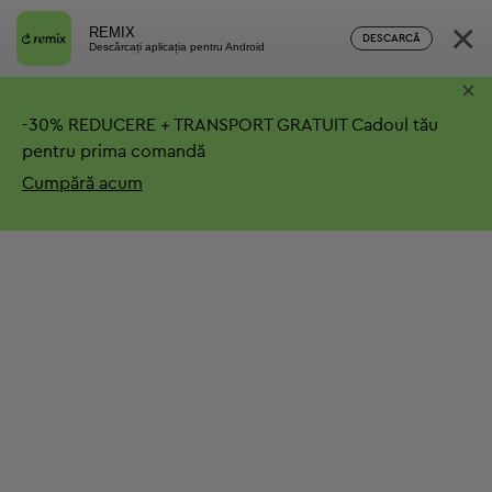
×
REMIX
DESCARCĂ
Descărcați aplicația pentru Android
×
-
30%
REDUCERE + TRANSPORT GRATUIT
Cadoul tău
pentru prima comandă
Cumpără acum