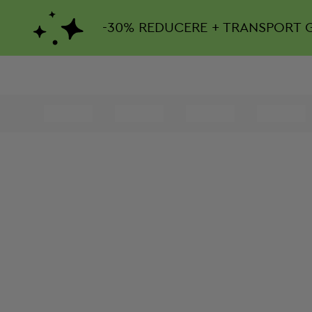
-
30%
REDUCERE + TRANSPORT 