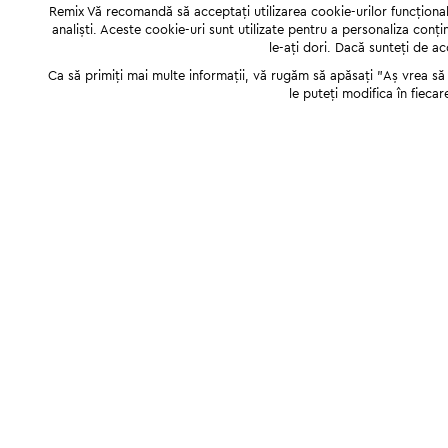
Remix Vă recomandă să acceptați utilizarea cookie-urilor funcționale,
analiști. Aceste cookie-uri sunt utilizate pentru a personaliza conți
le-ați dori. Dacă sunteți de a
Ca să primiți mai multe informații, vă rugăm să apăsați "Аș vrea să p
le puteți modifica în fiecar