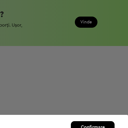
?
Vinde
porți. Ușor,
Confirmare