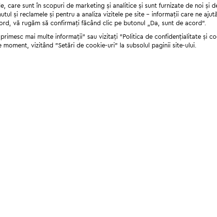
 care sunt în scopuri de marketing și analitice și sunt furnizate de noi și d
nutul și reclamele și pentru a analiza vizitele pe site - informații care ne a
cord, vă rugăm să confirmați făcând clic pe butonul „Da, sunt de acord”.
rimesc mai multe informații" sau vizitați "Politica de confidențialitate și coo
e moment, vizitând "Setări de cookie-uri" la subsolul paginii site-ului.