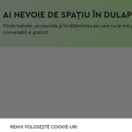
AI NEVOIE DE SPAȚIU ÎN DULAP
Vinde hainele, accesoriile și încălțămintea pe care nu le mai 
convenabil și gratuit!
REMIX FOLOSEȘTE COOKIE-URI