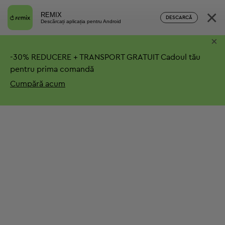
×
REMIX
DESCARCĂ
Descărcați aplicația pentru Android
×
-
30%
REDUCERE + TRANSPORT GRATUIT
Cadoul tău
pentru prima comandă
Cumpără acum