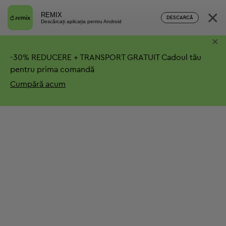
×
REMIX
DESCARCĂ
Descărcați aplicația pentru Android
×
-
30%
REDUCERE + TRANSPORT GRATUIT
Cadoul tău
pentru prima comandă
Cumpără acum