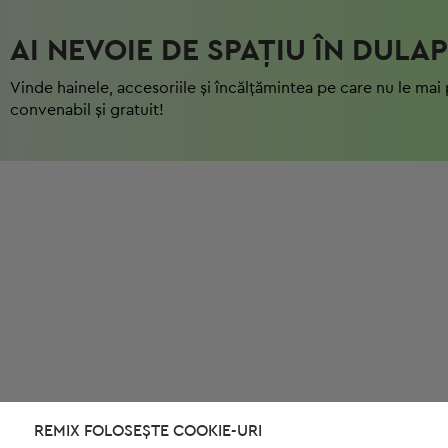
AI NEVOIE DE SPAȚIU ÎN DULAP
Vinde hainele, accesoriile și încălțămintea pe care nu le mai 
convenabil și gratuit!
REMIX FOLOSEȘTE COOKIE-URI