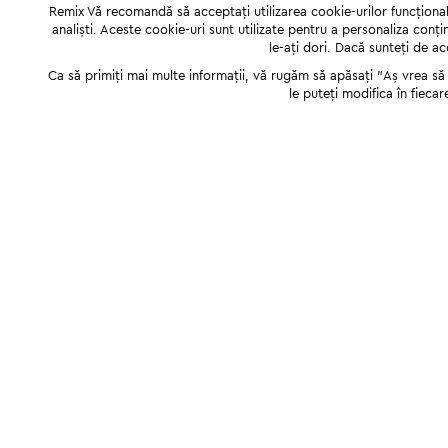
Remix Vă recomandă să acceptați utilizarea cookie-urilor funcționale,
analiști. Aceste cookie-uri sunt utilizate pentru a personaliza conți
le-ați dori. Dacă sunteți de a
Ca să primiți mai multe informații, vă rugăm să apăsați "Аș vrea să p
le puteți modifica în fiecar