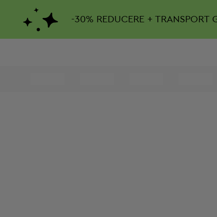
-
30%
REDUCERE + TRANSPORT 