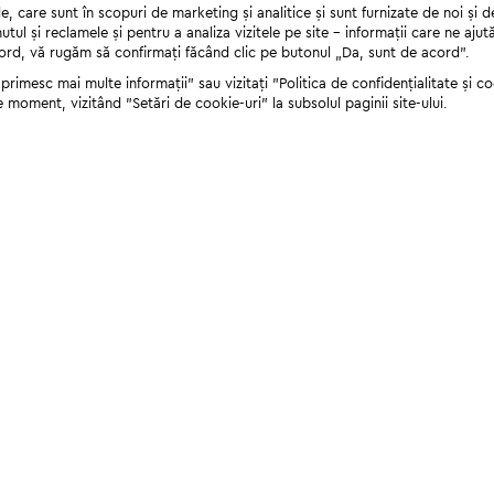
 care sunt în scopuri de marketing și analitice și sunt furnizate de noi și d
nutul și reclamele și pentru a analiza vizitele pe site - informații care ne a
cord, vă rugăm să confirmați făcând clic pe butonul „Da, sunt de acord”.
rimesc mai multe informații" sau vizitați "Politica de confidențialitate și coo
e moment, vizitând "Setări de cookie-uri" la subsolul paginii site-ului.