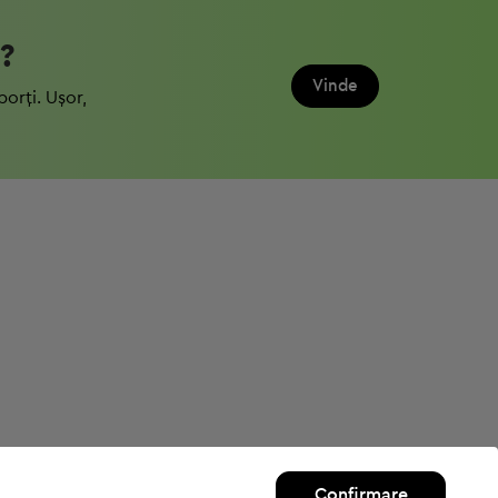
?
Vinde
porți. Ușor,
Confirmare