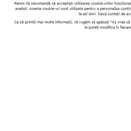
Remix Vă recomandă să acceptați utilizarea cookie-urilor funcționale,
analiști. Aceste cookie-uri sunt utilizate pentru a personaliza conți
le-ați dori. Dacă sunteți de a
Ca să primiți mai multe informații, vă rugăm să apăsați "Аș vrea să p
le puteți modifica în fiecar