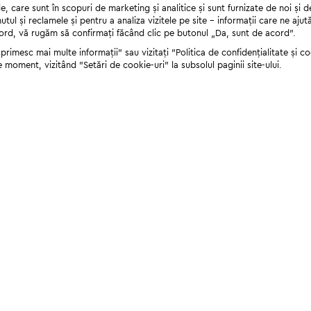
 care sunt în scopuri de marketing și analitice și sunt furnizate de noi și d
nutul și reclamele și pentru a analiza vizitele pe site - informații care ne a
cord, vă rugăm să confirmați făcând clic pe butonul „Da, sunt de acord”.
rimesc mai multe informații" sau vizitați "Politica de confidențialitate și coo
e moment, vizitând "Setări de cookie-uri" la subsolul paginii site-ului.