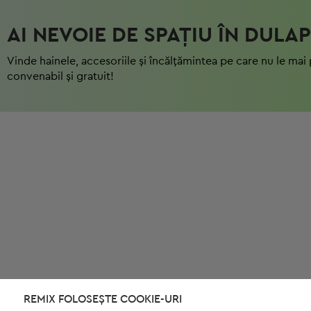
AI NEVOIE DE SPAȚIU ÎN DULAP
Vinde hainele, accesoriile și încălțămintea pe care nu le mai 
convenabil și gratuit!
REMIX FOLOSEȘTE COOKIE-URI