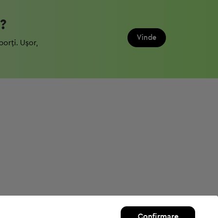
?
Vinde
porți. Ușor,
Confirmare