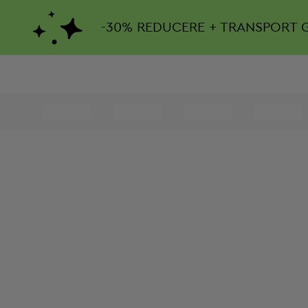
-
30%
REDUCERE + TRANSPORT 