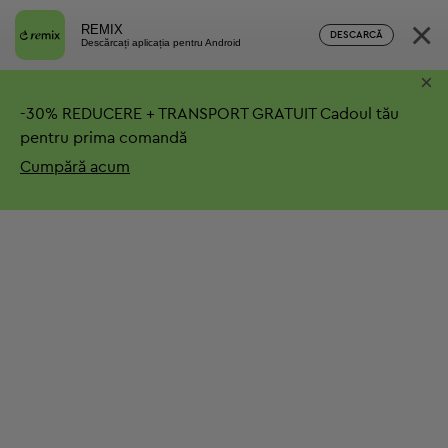
×
REMIX
DESCARCĂ
Descărcați aplicația pentru Android
×
-
30%
REDUCERE + TRANSPORT GRATUIT
Cadoul tău
pentru prima comandă
Cumpără acum