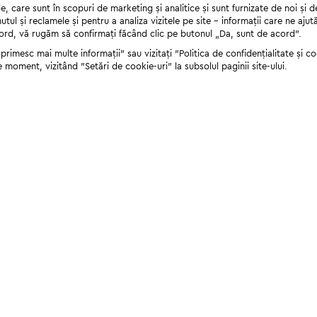
 care sunt în scopuri de marketing și analitice și sunt furnizate de noi și d
nutul și reclamele și pentru a analiza vizitele pe site - informații care ne a
cord, vă rugăm să confirmați făcând clic pe butonul „Da, sunt de acord”.
rimesc mai multe informații" sau vizitați "Politica de confidențialitate și coo
e moment, vizitând "Setări de cookie-uri" la subsolul paginii site-ului.