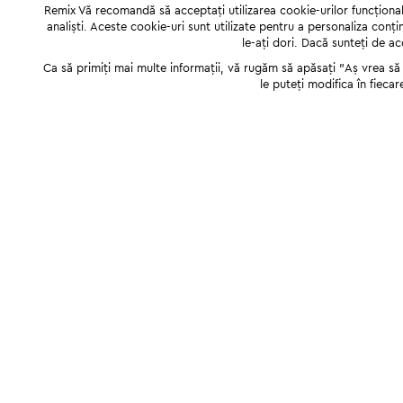
Remix Vă recomandă să acceptați utilizarea cookie-urilor funcționale,
analiști. Aceste cookie-uri sunt utilizate pentru a personaliza conți
le-ați dori. Dacă sunteți de a
Ca să primiți mai multe informații, vă rugăm să apăsați "Аș vrea să p
le puteți modifica în fiecar