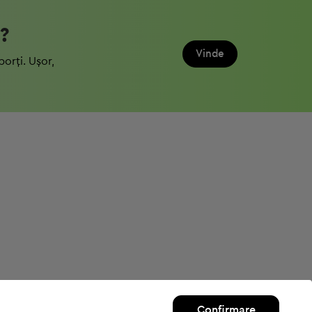
?
Vinde
porți. Ușor,
Confirmare