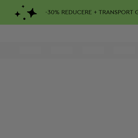
-
30%
REDUCERE + TRANSPORT 