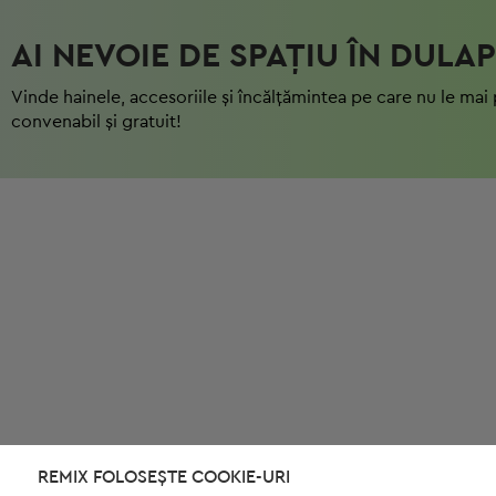
AI NEVOIE DE SPAȚIU ÎN DULAP
Vinde hainele, accesoriile și încălțămintea pe care nu le mai 
convenabil și gratuit!
REMIX FOLOSEȘTE COOKIE-URI