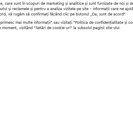
 care sunt în scopuri de marketing și analitice și sunt furnizate de noi și d
nutul și reclamele și pentru a analiza vizitele pe site - informații care ne a
cord, vă rugăm să confirmați făcând clic pe butonul „Da, sunt de acord”.
rimesc mai multe informații" sau vizitați "Politica de confidențialitate și coo
e moment, vizitând "Setări de cookie-uri" la subsolul paginii site-ului.