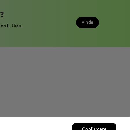
?
Vinde
porți. Ușor,
Confirmare