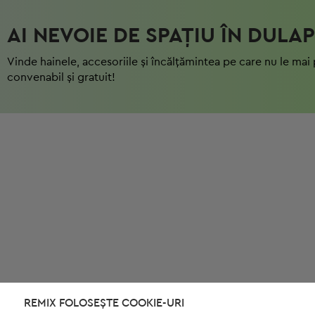
AI NEVOIE DE SPAȚIU ÎN DULAP
Vinde hainele, accesoriile și încălțămintea pe care nu le mai 
convenabil și gratuit!
REMIX FOLOSEȘTE COOKIE-URI