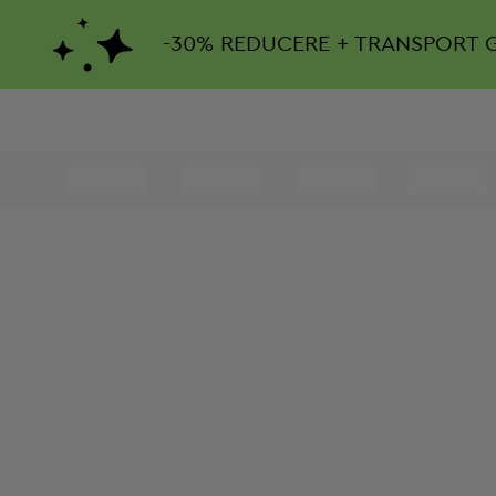
-
30%
REDUCERE + TRANSPORT 