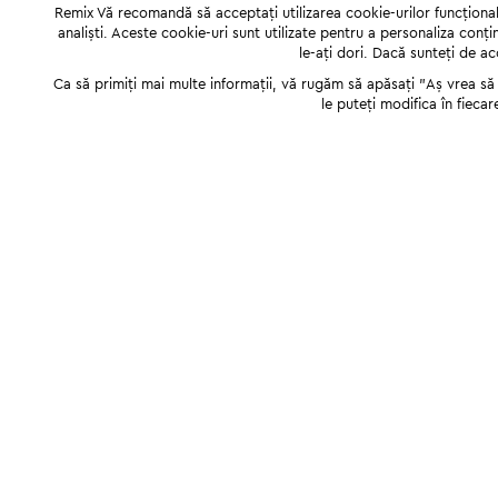
Remix Vă recomandă să acceptați utilizarea cookie-urilor funcționale,
analiști. Aceste cookie-uri sunt utilizate pentru a personaliza conți
le-ați dori. Dacă sunteți de a
Ca să primiți mai multe informații, vă rugăm să apăsați "Аș vrea să p
le puteți modifica în fiecar