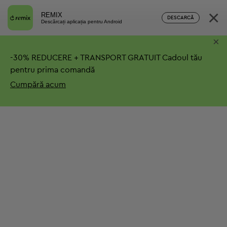
×
REMIX
DESCARCĂ
Descărcați aplicația pentru Android
×
-
30%
REDUCERE + TRANSPORT GRATUIT
Cadoul tău
pentru prima comandă
Cumpără acum