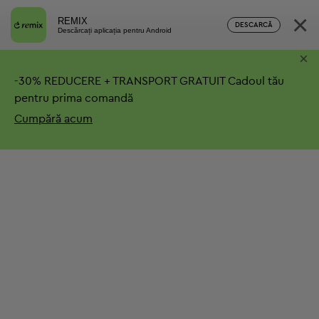
×
REMIX
DESCARCĂ
Descărcați aplicația pentru Android
×
-
30%
REDUCERE + TRANSPORT GRATUIT
Cadoul tău
pentru prima comandă
Cumpără acum