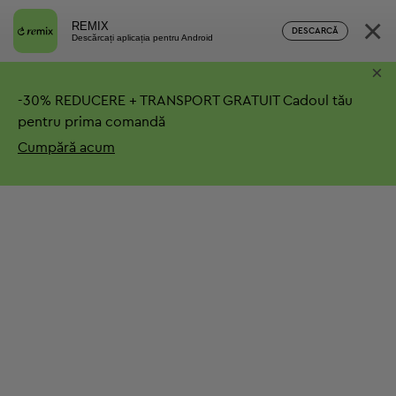
×
REMIX
DESCARCĂ
Descărcați aplicația pentru Android
×
-
30%
REDUCERE + TRANSPORT GRATUIT
Cadoul tău
pentru prima comandă
Cumpără acum