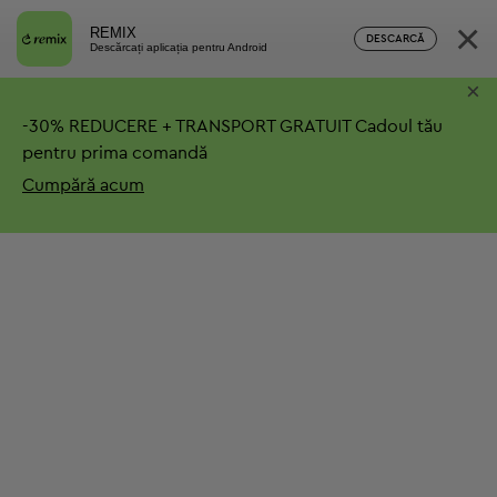
×
REMIX
DESCARCĂ
Descărcați aplicația pentru Android
×
-
30%
REDUCERE + TRANSPORT GRATUIT
Cadoul tău
pentru prima comandă
Cumpără acum