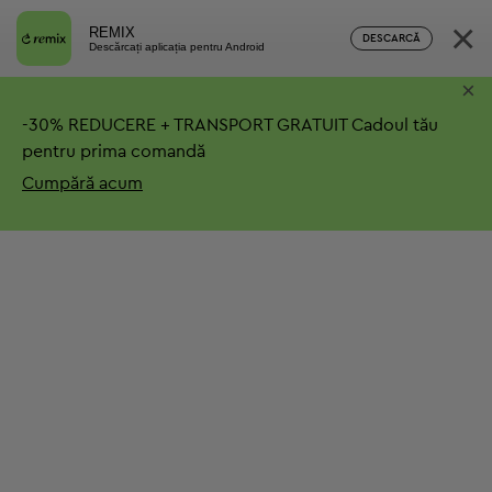
×
REMIX
DESCARCĂ
Descărcați aplicația pentru Android
×
-
30%
REDUCERE + TRANSPORT GRATUIT
Cadoul tău
pentru prima comandă
Cumpără acum