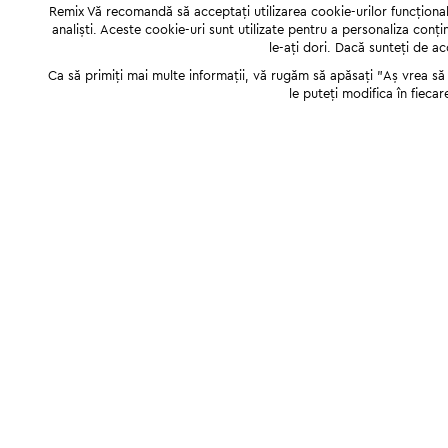
Remix Vă recomandă să acceptați utilizarea cookie-urilor funcționale,
analiști. Aceste cookie-uri sunt utilizate pentru a personaliza conți
le-ați dori. Dacă sunteți de a
Ca să primiți mai multe informații, vă rugăm să apăsați "Аș vrea să p
le puteți modifica în fiecar