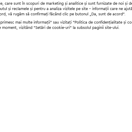
 care sunt în scopuri de marketing și analitice și sunt furnizate de noi și d
nutul și reclamele și pentru a analiza vizitele pe site - informații care ne a
cord, vă rugăm să confirmați făcând clic pe butonul „Da, sunt de acord”.
rimesc mai multe informații" sau vizitați "Politica de confidențialitate și coo
e moment, vizitând "Setări de cookie-uri" la subsolul paginii site-ului.