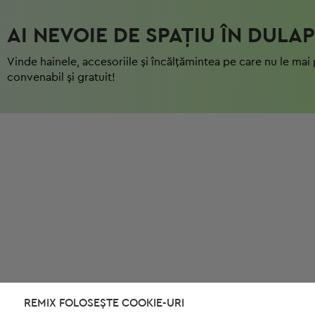
AI NEVOIE DE SPAȚIU ÎN DULAP
Vinde hainele, accesoriile și încălțămintea pe care nu le mai 
convenabil și gratuit!
REMIX FOLOSEȘTE COOKIE-URI