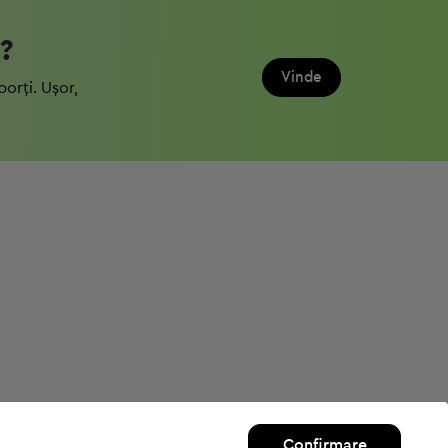
?
Vinde
porți. Ușor,
Confirmare