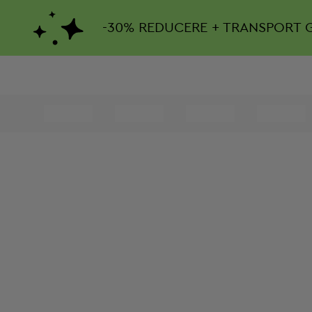
-
30%
REDUCERE + TRANSPORT 