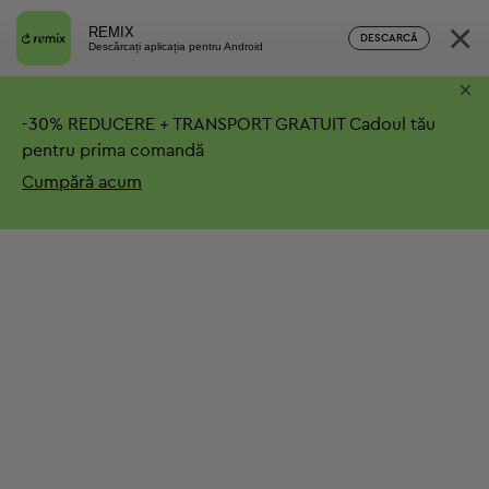
×
REMIX
DESCARCĂ
Descărcați aplicația pentru Android
×
-
30%
REDUCERE + TRANSPORT GRATUIT
Cadoul tău
pentru prima comandă
Cumpără acum