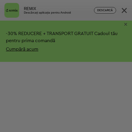
×
REMIX
DESCARCĂ
Descărcați aplicația pentru Android
×
-
30%
REDUCERE + TRANSPORT GRATUIT
Cadoul tău
pentru prima comandă
Cumpără acum