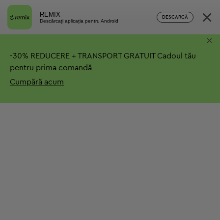
×
REMIX
DESCARCĂ
Descărcați aplicația pentru Android
×
-
30%
REDUCERE + TRANSPORT GRATUIT
Cadoul tău
pentru prima comandă
Cumpără acum