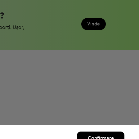
?
Vinde
porți. Ușor,
Confirmare