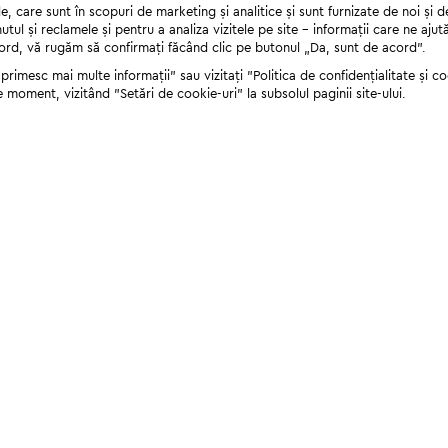
 care sunt în scopuri de marketing și analitice și sunt furnizate de noi și d
nutul și reclamele și pentru a analiza vizitele pe site - informații care ne a
cord, vă rugăm să confirmați făcând clic pe butonul „Da, sunt de acord”.
rimesc mai multe informații" sau vizitați "Politica de confidențialitate și coo
e moment, vizitând "Setări de cookie-uri" la subsolul paginii site-ului.