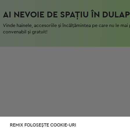
AI NEVOIE DE SPAȚIU ÎN DULAP
Vinde hainele, accesoriile și încălțămintea pe care nu le mai 
convenabil și gratuit!
REMIX FOLOSEȘTE COOKIE-URI