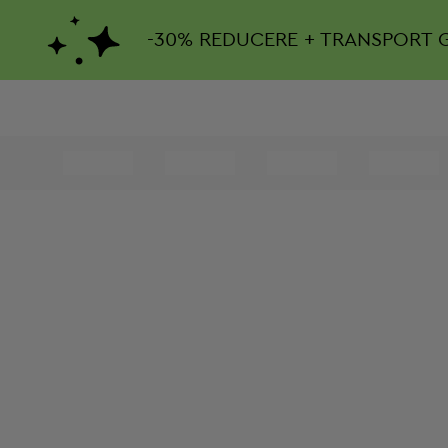
-
30%
REDUCERE + TRANSPORT 