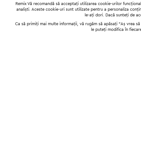
Remix Vă recomandă să acceptați utilizarea cookie-urilor funcționale,
analiști. Aceste cookie-uri sunt utilizate pentru a personaliza conți
le-ați dori. Dacă sunteți de a
Ca să primiți mai multe informații, vă rugăm să apăsați "Аș vrea să p
le puteți modifica în fiecar