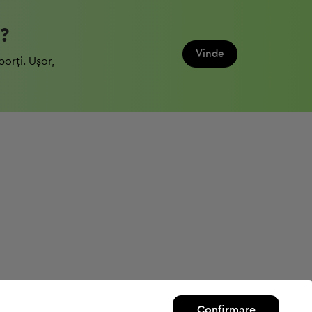
?
Vinde
porți. Ușor,
Confirmare