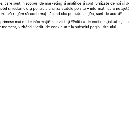
 care sunt în scopuri de marketing și analitice și sunt furnizate de noi și d
nutul și reclamele și pentru a analiza vizitele pe site - informații care ne a
cord, vă rugăm să confirmați făcând clic pe butonul „Da, sunt de acord”.
rimesc mai multe informații" sau vizitați "Politica de confidențialitate și coo
e moment, vizitând "Setări de cookie-uri" la subsolul paginii site-ului.