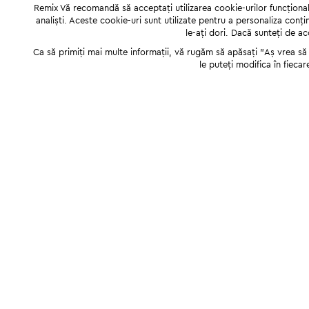
Remix Vă recomandă să acceptați utilizarea cookie-urilor funcționale,
analiști. Aceste cookie-uri sunt utilizate pentru a personaliza conți
le-ați dori. Dacă sunteți de a
Ca să primiți mai multe informații, vă rugăm să apăsați "Аș vrea să p
le puteți modifica în fiecar