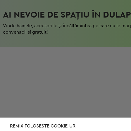
AI NEVOIE DE SPAȚIU ÎN DULAP
Vinde hainele, accesoriile și încălțămintea pe care nu le mai 
convenabil și gratuit!
REMIX FOLOSEȘTE COOKIE-URI