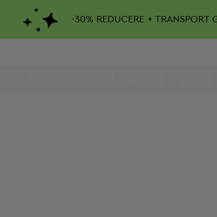
-
30%
REDUCERE + TRANSPORT 