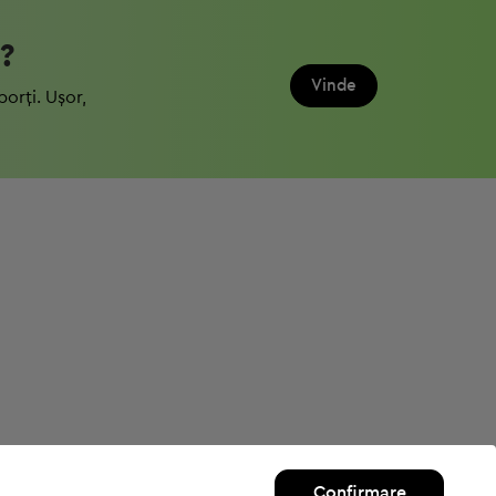
?
Vinde
porți. Ușor,
Confirmare