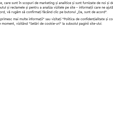
 care sunt în scopuri de marketing și analitice și sunt furnizate de noi și d
nutul și reclamele și pentru a analiza vizitele pe site - informații care ne a
cord, vă rugăm să confirmați făcând clic pe butonul „Da, sunt de acord”.
rimesc mai multe informații" sau vizitați "Politica de confidențialitate și coo
e moment, vizitând "Setări de cookie-uri" la subsolul paginii site-ului.