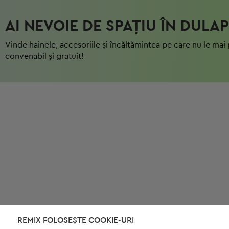
AI NEVOIE DE SPAȚIU ÎN DULAP
Vinde hainele, accesoriile și încălțămintea pe care nu le mai 
convenabil și gratuit!
REMIX FOLOSEȘTE COOKIE-URI