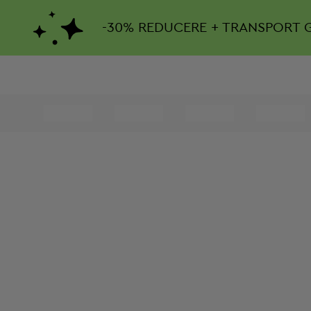
-
30%
REDUCERE + TRANSPORT 