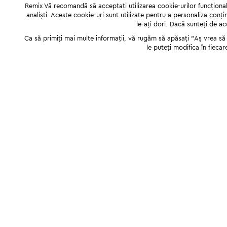
Remix Vă recomandă să acceptați utilizarea cookie-urilor funcționale,
analiști. Aceste cookie-uri sunt utilizate pentru a personaliza conți
le-ați dori. Dacă sunteți de a
Ca să primiți mai multe informații, vă rugăm să apăsați "Аș vrea să p
le puteți modifica în fiecar