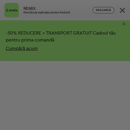
×
REMIX
DESCARCĂ
Descărcați aplicația pentru Android
×
-
30%
REDUCERE + TRANSPORT GRATUIT
Cadoul tău
pentru prima comandă
Cumpără acum