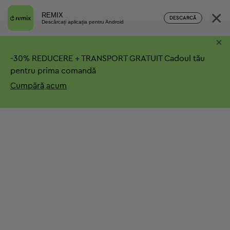
×
REMIX
DESCARCĂ
Descărcați aplicația pentru Android
×
-
30%
REDUCERE + TRANSPORT GRATUIT
Cadoul tău
pentru prima comandă
Cumpără acum