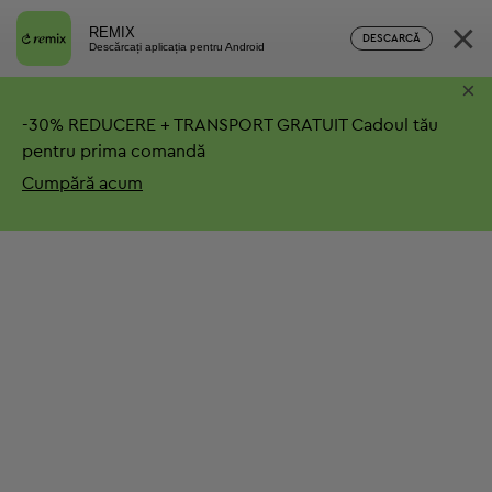
×
REMIX
DESCARCĂ
Descărcați aplicația pentru Android
×
-
30%
REDUCERE + TRANSPORT GRATUIT
Cadoul tău
pentru prima comandă
Cumpără acum