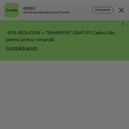
×
REMIX
DESCARCĂ
Descărcați aplicația pentru Android
×
-
30%
REDUCERE + TRANSPORT GRATUIT
Cadoul tău
pentru prima comandă
Cumpără acum