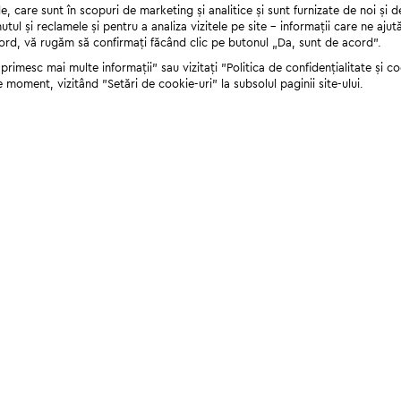
 care sunt în scopuri de marketing și analitice și sunt furnizate de noi și d
nutul și reclamele și pentru a analiza vizitele pe site - informații care ne a
cord, vă rugăm să confirmați făcând clic pe butonul „Da, sunt de acord”.
rimesc mai multe informații" sau vizitați "Politica de confidențialitate și coo
e moment, vizitând "Setări de cookie-uri" la subsolul paginii site-ului.