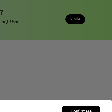
?
Vinde
porți. Ușor,
Confirmare