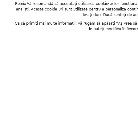
Remix Vă recomandă să acceptați utilizarea cookie-urilor funcționale,
analiști. Aceste cookie-uri sunt utilizate pentru a personaliza conți
le-ați dori. Dacă sunteți de a
Ca să primiți mai multe informații, vă rugăm să apăsați "Аș vrea să p
le puteți modifica în fiecar