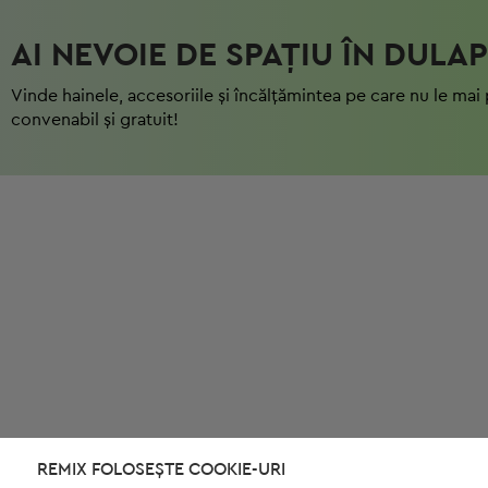
AI NEVOIE DE SPAȚIU ÎN DULAP
Vinde hainele, accesoriile și încălțămintea pe care nu le mai 
convenabil și gratuit!
REMIX FOLOSEȘTE COOKIE-URI