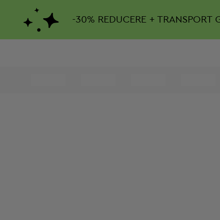
-
30%
REDUCERE + TRANSPORT 