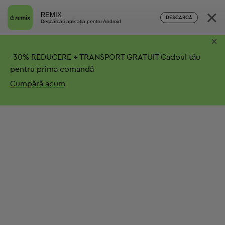
×
REMIX
DESCARCĂ
Descărcați aplicația pentru Android
×
-
30%
REDUCERE + TRANSPORT GRATUIT
Cadoul tău
pentru prima comandă
Cumpără acum