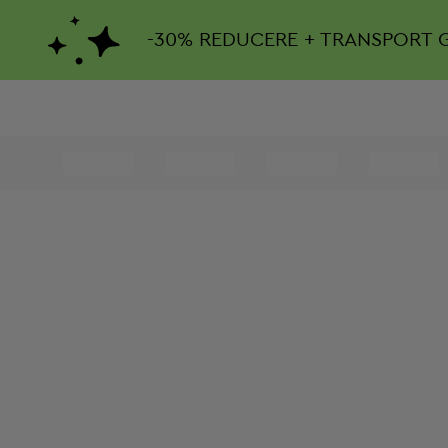
-
30%
REDUCERE + TRANSPORT 