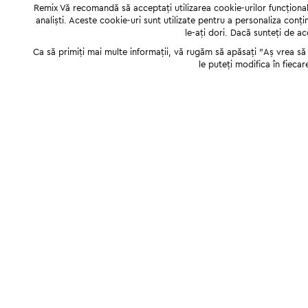
Remix Vă recomandă să acceptați utilizarea cookie-urilor funcționale,
analiști. Aceste cookie-uri sunt utilizate pentru a personaliza conți
le-ați dori. Dacă sunteți de a
Ca să primiți mai multe informații, vă rugăm să apăsați "Аș vrea să p
le puteți modifica în fiecar