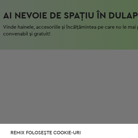
AI NEVOIE DE SPAȚIU ÎN DULAP
Vinde hainele, accesoriile și încălțămintea pe care nu le mai 
convenabil și gratuit!
REMIX FOLOSEȘTE COOKIE-URI