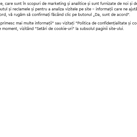
 care sunt în scopuri de marketing și analitice și sunt furnizate de noi și d
nutul și reclamele și pentru a analiza vizitele pe site - informații care ne a
cord, vă rugăm să confirmați făcând clic pe butonul „Da, sunt de acord”.
rimesc mai multe informații" sau vizitați "Politica de confidențialitate și coo
e moment, vizitând "Setări de cookie-uri" la subsolul paginii site-ului.