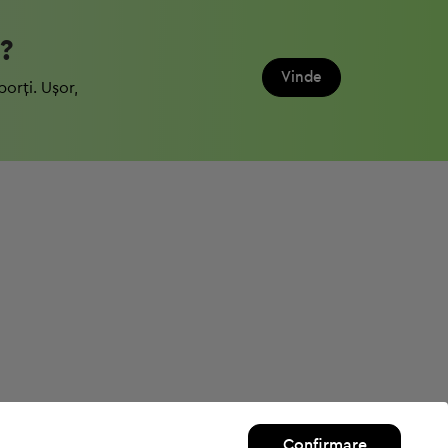
?
Vinde
porți. Ușor,
Confirmare