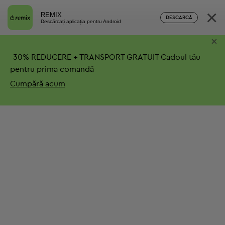
×
REMIX
DESCARCĂ
Descărcați aplicația pentru Android
×
-
30%
REDUCERE + TRANSPORT GRATUIT
Cadoul tău
pentru prima comandă
Cumpără acum