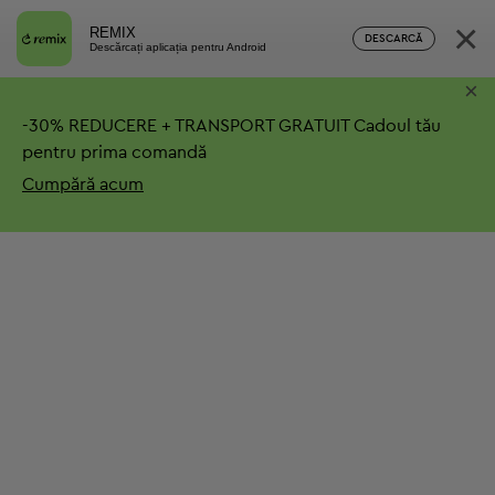
×
REMIX
DESCARCĂ
Descărcați aplicația pentru Android
×
-
30%
REDUCERE + TRANSPORT GRATUIT
Cadoul tău
pentru prima comandă
Cumpără acum