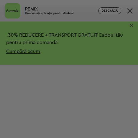
×
REMIX
DESCARCĂ
Descărcați aplicația pentru Android
×
-
30%
REDUCERE + TRANSPORT GRATUIT
Cadoul tău
pentru prima comandă
Cumpără acum