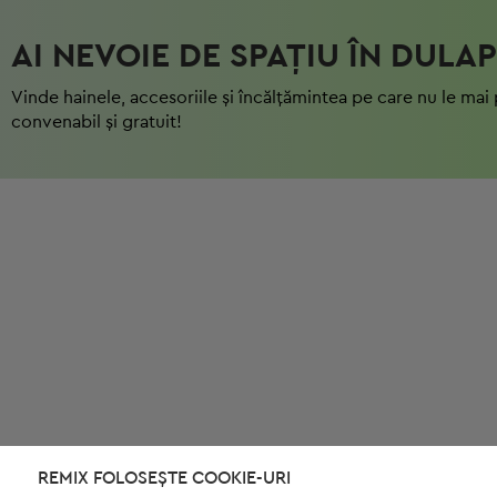
AI NEVOIE DE SPAȚIU ÎN DULAP
Vinde hainele, accesoriile și încălțămintea pe care nu le mai 
convenabil și gratuit!
REMIX FOLOSEȘTE COOKIE-URI