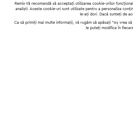
Remix Vă recomandă să acceptați utilizarea cookie-urilor funcționale,
analiști. Aceste cookie-uri sunt utilizate pentru a personaliza conți
le-ați dori. Dacă sunteți de a
Ca să primiți mai multe informații, vă rugăm să apăsați "Аș vrea să p
le puteți modifica în fiecar