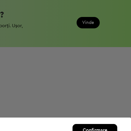
?
Vinde
porți. Ușor,
Confirmare