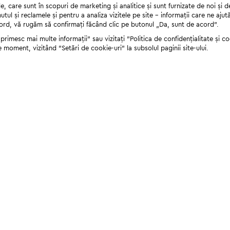
 care sunt în scopuri de marketing și analitice și sunt furnizate de noi și d
nutul și reclamele și pentru a analiza vizitele pe site - informații care ne a
cord, vă rugăm să confirmați făcând clic pe butonul „Da, sunt de acord”.
rimesc mai multe informații" sau vizitați "Politica de confidențialitate și coo
e moment, vizitând "Setări de cookie-uri" la subsolul paginii site-ului.