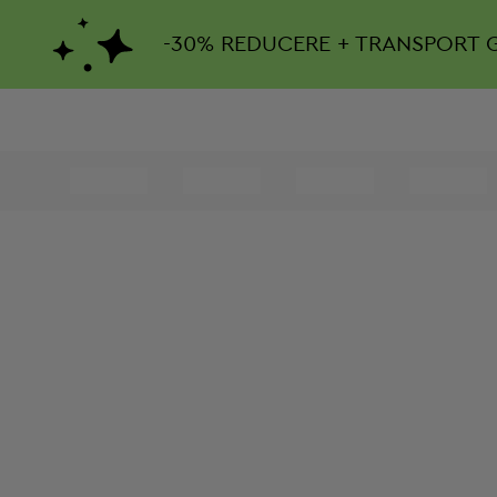
-
30%
REDUCERE + TRANSPORT 