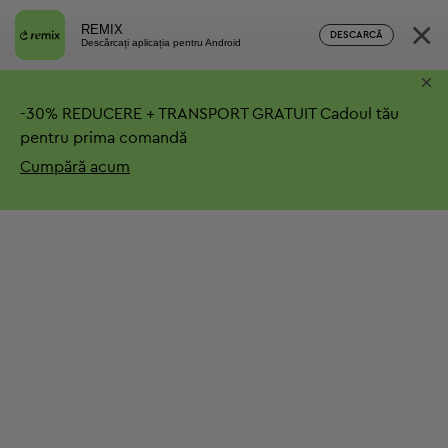
×
REMIX
DESCARCĂ
Descărcați aplicația pentru Android
×
-
30%
REDUCERE + TRANSPORT GRATUIT
Cadoul tău
pentru prima comandă
Cumpără acum