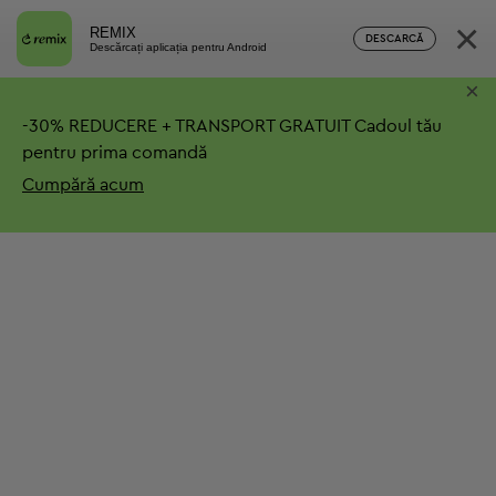
×
REMIX
DESCARCĂ
Descărcați aplicația pentru Android
×
-
30%
REDUCERE + TRANSPORT GRATUIT
Cadoul tău
pentru prima comandă
Cumpără acum