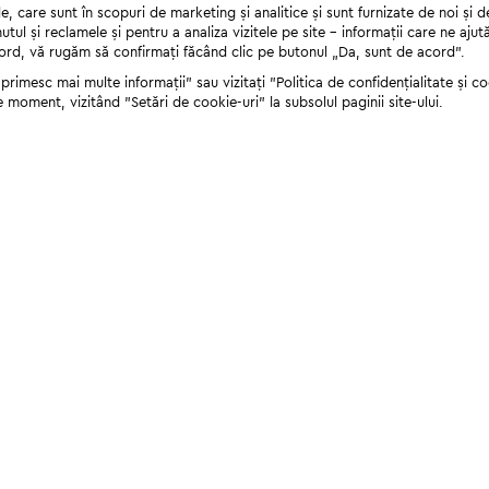
 care sunt în scopuri de marketing și analitice și sunt furnizate de noi și d
nutul și reclamele și pentru a analiza vizitele pe site - informații care ne a
cord, vă rugăm să confirmați făcând clic pe butonul „Da, sunt de acord”.
rimesc mai multe informații" sau vizitați "Politica de confidențialitate și coo
e moment, vizitând "Setări de cookie-uri" la subsolul paginii site-ului.