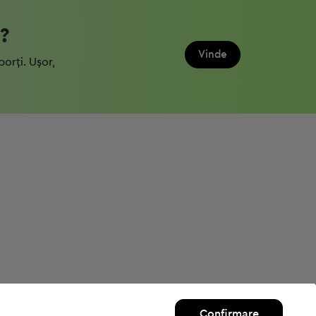
?
Vinde
porți. Ușor,
Confirmare