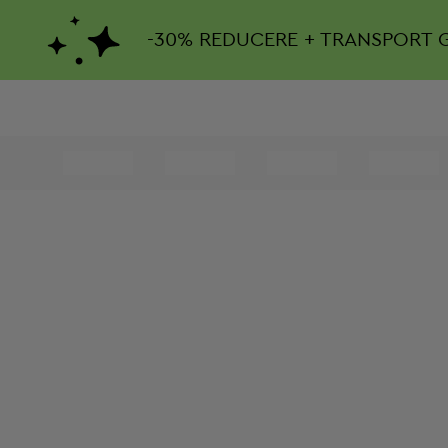
-
30%
REDUCERE + TRANSPORT 