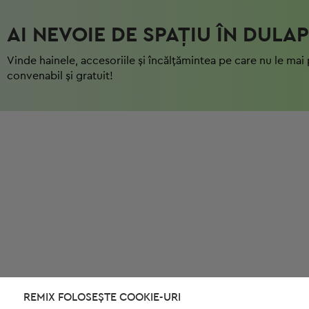
AI NEVOIE DE SPAȚIU ÎN DULAP
Vinde hainele, accesoriile și încălțămintea pe care nu le mai 
convenabil și gratuit!
REMIX FOLOSEȘTE COOKIE-URI