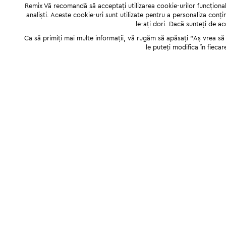
Remix Vă recomandă să acceptați utilizarea cookie-urilor funcționale,
analiști. Aceste cookie-uri sunt utilizate pentru a personaliza conți
le-ați dori. Dacă sunteți de a
Ca să primiți mai multe informații, vă rugăm să apăsați "Аș vrea să p
le puteți modifica în fiecar