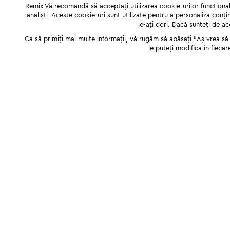
Remix Vă recomandă să acceptați utilizarea cookie-urilor funcționale,
analiști. Aceste cookie-uri sunt utilizate pentru a personaliza conți
le-ați dori. Dacă sunteți de a
Ca să primiți mai multe informații, vă rugăm să apăsați "Аș vrea să p
le puteți modifica în fiecar