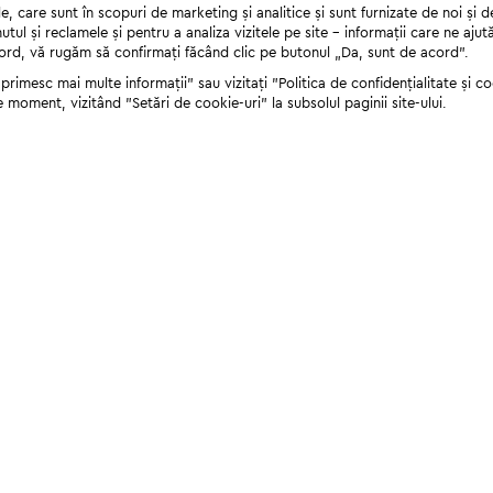
 care sunt în scopuri de marketing și analitice și sunt furnizate de noi și d
nutul și reclamele și pentru a analiza vizitele pe site - informații care ne a
cord, vă rugăm să confirmați făcând clic pe butonul „Da, sunt de acord”.
rimesc mai multe informații" sau vizitați "Politica de confidențialitate și coo
e moment, vizitând "Setări de cookie-uri" la subsolul paginii site-ului.