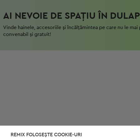
AI NEVOIE DE SPAȚIU ÎN DULAP
Vinde hainele, accesoriile și încălțămintea pe care nu le mai 
convenabil și gratuit!
REMIX FOLOSEȘTE COOKIE-URI