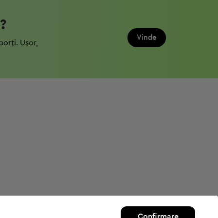
?
Vinde
porți. Ușor,
Confirmare