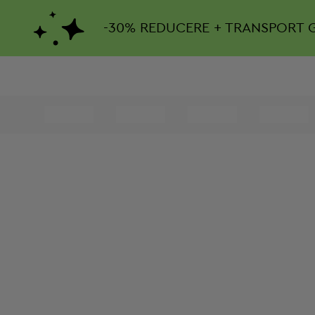
-
30%
REDUCERE + TRANSPORT 