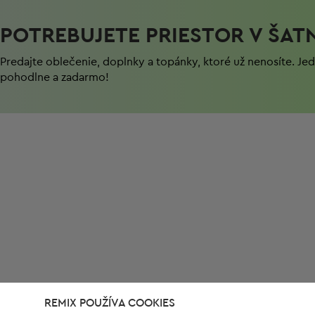
POTREBUJETE PRIESTOR V ŠAT
Predajte oblečenie, doplnky a topánky, ktoré už nenosíte. J
pohodlnе a zadarmo!
REMIX POUŽÍVA COOKIES