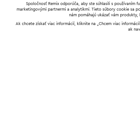
Spoločnosť Remix odporúča, aby ste súhlasili s používaním f
marketingovými partnermi a analytikmi. Tieto súbory cookie sa pou
nám pomáhajú ukázať vám produkty, kto
Ak chcete získať viac informácií, kliknite na „Chcem viac informác
ak nav