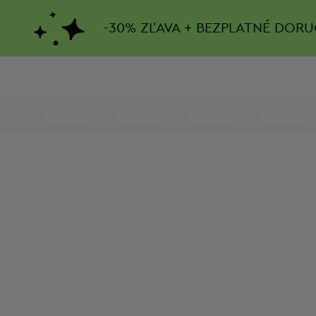
-
30%
ZĽAVA + BEZPLATNÉ DORU