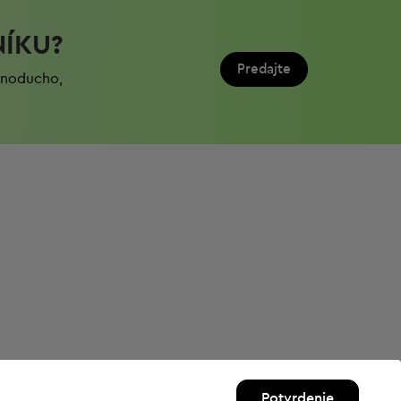
NÍKU?
Predajte
ednoduchо,
Potvrdenie