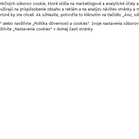
unkčných súborov cookie, ktoré slúžia na marketingové a analytické účely 
žívajú na prispôsobenie obsahu a reklám a na analýzu návštev stránky a mob
ré by ste chceli. Ak súhlasíte, potvrďte to kliknutím na tlačidlo „Áno, sú
ií“ alebo navštívte „Politika dôvernosti a cookies“. Svoje nastavenia súbor
štívite „Nastavenia cookies“ v dolnej časti stránky.