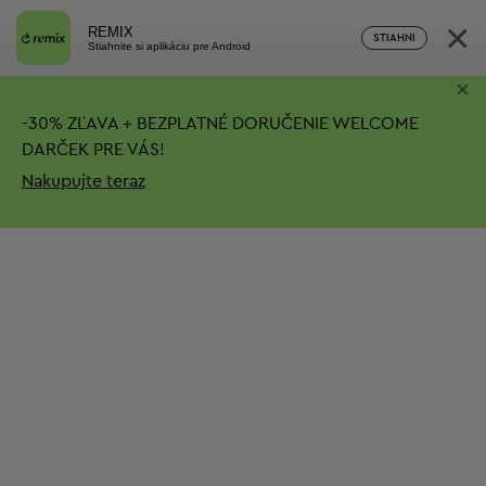
×
REMIX
STIAHNI
Stiahnite si aplikáciu pre Android
×
-
30%
ZĽAVA + BEZPLATNÉ DORUČENIE
WELCOME
DARČEK PRE VÁS!
Nakupujte teraz