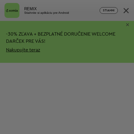
×
REMIX
STIAHNI
Stiahnite si aplikáciu pre Android
×
-
30%
ZĽAVA + BEZPLATNÉ DORUČENIE
WELCOME
DARČEK PRE VÁS!
Nakupujte teraz