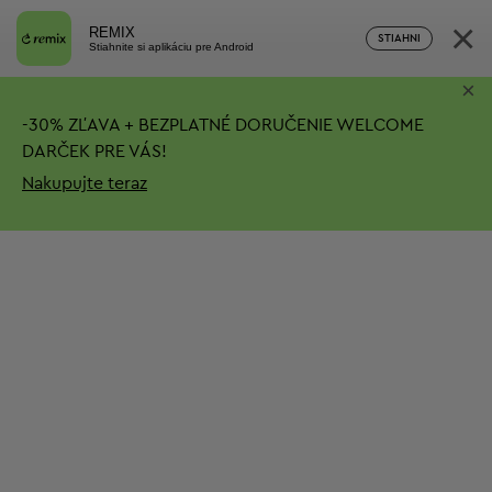
×
REMIX
STIAHNI
Stiahnite si aplikáciu pre Android
×
-
30%
ZĽAVA + BEZPLATNÉ DORUČENIE
WELCOME
DARČEK PRE VÁS!
Nakupujte teraz