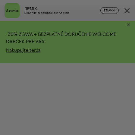
×
REMIX
STIAHNI
Stiahnite si aplikáciu pre Android
×
-
30%
ZĽAVA + BEZPLATNÉ DORUČENIE
WELCOME
DARČEK PRE VÁS!
Nakupujte teraz