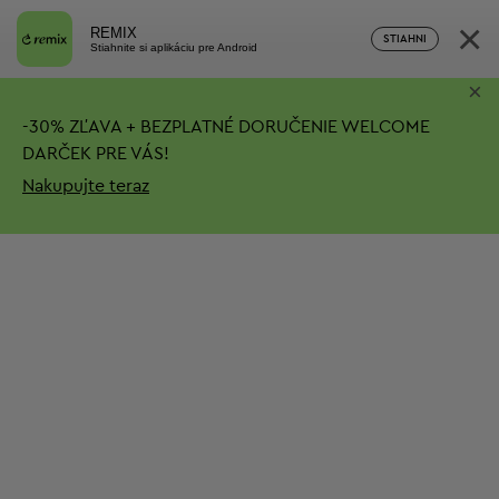
×
REMIX
STIAHNI
Stiahnite si aplikáciu pre Android
×
-
30%
ZĽAVA + BEZPLATNÉ DORUČENIE
WELCOME
DARČEK PRE VÁS!
Nakupujte teraz