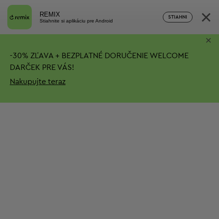
×
REMIX
STIAHNI
Stiahnite si aplikáciu pre Android
×
-
30%
ZĽAVA + BEZPLATNÉ DORUČENIE
WELCOME
DARČEK PRE VÁS!
Nakupujte teraz