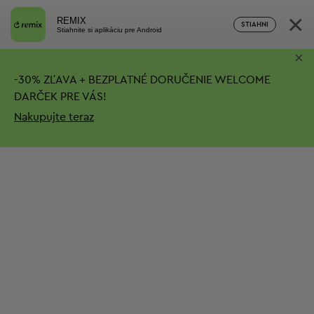
×
REMIX
STIAHNI
Stiahnite si aplikáciu pre Android
×
-
30%
ZĽAVA + BEZPLATNÉ DORUČENIE
WELCOME
DARČEK PRE VÁS!
Nakupujte teraz