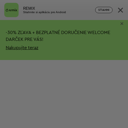
×
REMIX
STIAHNI
Stiahnite si aplikáciu pre Android
×
-
30%
ZĽAVA + BEZPLATNÉ DORUČENIE
WELCOME
DARČEK PRE VÁS!
Nakupujte teraz