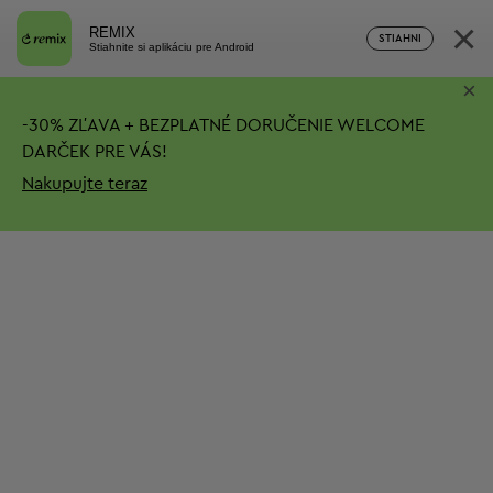
×
REMIX
STIAHNI
Stiahnite si aplikáciu pre Android
×
-
30%
ZĽAVA + BEZPLATNÉ DORUČENIE
WELCOME
DARČEK PRE VÁS!
Nakupujte teraz