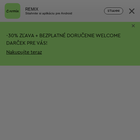
×
REMIX
STIAHNI
Stiahnite si aplikáciu pre Android
×
-
30%
ZĽAVA + BEZPLATNÉ DORUČENIE
WELCOME
DARČEK PRE VÁS!
Nakupujte teraz